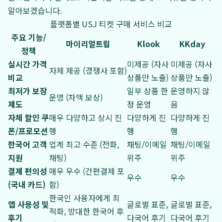
알아보겠습니다.
플랫폼별 USJ 티켓 구매 서비스 비교
주요 기능/
마이리얼트립
Klook
KKday
정책
실시간 가격
미제공 (자사
미제공 (자사
자체 제공 (경쟁사 포함)
비교
상품만 노출)
상품만 노출)
최저가 보장
일부 상품 한
운영하지 않
운영 (차액 보상)
제도
정 운영
음
자체 할인 쿠
매우 다양하고 상시 진
다양하게 진
다양하게 진
폰/프로모션
행
행
행
한국어 고객
업계 최고 수준 (전화,
채팅/이메일
채팅/이메일
지원
채팅)
위주
위주
결제 편의성
매우 우수 (간편결제 포
우수
우수
(국내 카드)
함)
한국인 사용자에게 최
앱 사용성 및
글로벌 표준,
글로벌 표준,
적화, 방대한 한국어 후
후기
다국어 후기
다국어 후기