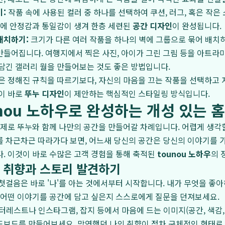
:
작품 속에 사용된 컬러 중 하나를 선택하여 쿠션, 러그, 혹은 작은
체에 안정감과 통일감이 생겨 한층 세련된
공간 디자인
이 완성됩니다.
배치하기:
크기가 다른 여러 작품을 하나의 벽에 그룹으로 묶어 배치
들어집니다. 여행지에서 찍은 사진, 아이가 그린 그림 등을 아트라
담긴 갤러리 월을 만들어보는 것도 좋은 방법입니다.
은 정해진 규칙을 따르기보다, 자신의 마음을 끄는 작품을 선택하고
이 바로
뚜누 디자인
이 제안하는 핵심적인 스타일링 방식입니다.
unou 노하우로 완성하는 개성 있는 
실제로 뚜누와 함께 나만의 공간을 만들어갈 차례입니다. 어렵게 생각할
 차근차근 따라가다 보면, 어느새 당신의 공간은 당신의 이야기를 
. 이것이 바로 수많은 고객 경험을 통해 축적된
tounou 노하우
의 
나의 취향과 스토리 발견하기
 첫걸음은 바로 '나'를 아는 것에서부터 시작합니다. 내가 무엇을 좋아
 어떤 이야기를 공간에 담고 싶은지 스스로에게 질문을 던져보세요.
터레스트나 인스타그램, 잡지 등에서 마음에 드는 이미지(공간, 색감, 
드보드를 만들어보세요. 막연했던 나의 취향이 점차 구체적인 형태로