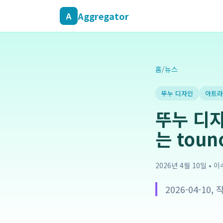
Aggregator
A
홈
/
뉴스
뚜누 디자인
아트라
뚜누 디자
는 tou
2026년 4월 10일
•
이
2026-04-10