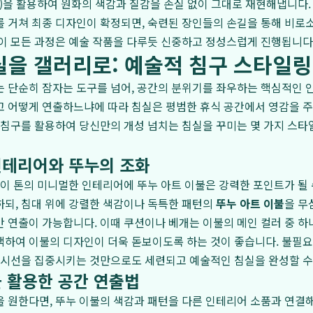
P)을 활용하여 원화의 색감과 질감을 손실 없이 그대로 재현해냅니다
 거쳐 최종 디자인이 확정되면, 숙련된 장인들의 손길을 통해 비로
 이 모든 과정은 예술 작품을 다루듯 신중하고 정성스럽게 진행됩니다
실을 갤러리로: 예술적 침구 스타일링
는 단순히 잠자는 도구를 넘어, 공간의 분위기를 좌우하는 핵심적인 
고 어떻게 연출하느냐에 따라 침실은 평범한 휴식 공간에서 영감을 
 침구를 활용하여 당신만의 개성 넘치는 침실을 꾸미는 몇 가지 스타
인테리어와 뚜누의 조화
레이 톤의 미니멀한 인테리어에 뚜누 아트 이불은 강력한 포인트가 될 
되, 침대 위에 강렬한 색감이나 독특한 패턴의
뚜누 아트 이불
을 무
 연출이 가능합니다. 이때 쿠션이나 베개는 이불의 메인 컬러 중 하
택하여 이불의 디자인이 더욱 돋보이도록 하는 것이 좋습니다. 불필
 시선을 집중시키는 것만으로도 세련되고 예술적인 침실을 완성할 수
 활용한 공간 연출법
 원한다면, 뚜누 이불의 색감과 패턴을 다른 인테리어 소품과 연결해 