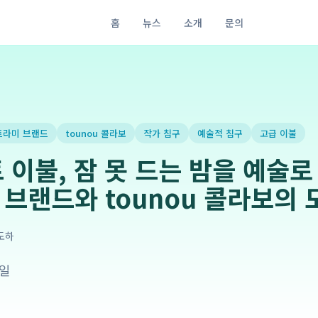
홈
뉴스
소개
문의
트라미 브랜드
tounou 콜라보
작가 침구
예술적 침구
고급 이불
 이불, 잠 못 드는 밤을 예술로
브랜드와 tounou 콜라보의 
도하
8일