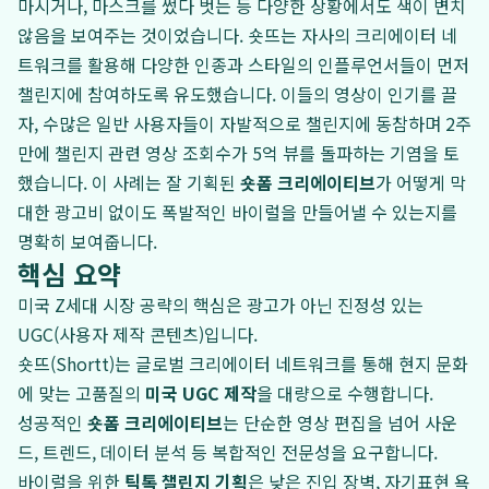
마시거나, 마스크를 썼다 벗는 등 다양한 상황에서도 색이 변치
않음을 보여주는 것이었습니다. 숏뜨는 자사의 크리에이터 네
트워크를 활용해 다양한 인종과 스타일의 인플루언서들이 먼저
챌린지에 참여하도록 유도했습니다. 이들의 영상이 인기를 끌
자, 수많은 일반 사용자들이 자발적으로 챌린지에 동참하며 2주
만에 챌린지 관련 영상 조회수가 5억 뷰를 돌파하는 기염을 토
했습니다. 이 사례는 잘 기획된
숏폼 크리에이티브
가 어떻게 막
대한 광고비 없이도 폭발적인 바이럴을 만들어낼 수 있는지를
명확히 보여줍니다.
핵심 요약
미국 Z세대 시장 공략의 핵심은 광고가 아닌 진정성 있는
UGC(사용자 제작 콘텐츠)입니다.
숏뜨(Shortt)는 글로벌 크리에이터 네트워크를 통해 현지 문화
에 맞는 고품질의
미국 UGC 제작
을 대량으로 수행합니다.
성공적인
숏폼 크리에이티브
는 단순한 영상 편집을 넘어 사운
드, 트렌드, 데이터 분석 등 복합적인 전문성을 요구합니다.
바이럴을 위한
틱톡 챌린지 기획
은 낮은 진입 장벽, 자기표현 욕