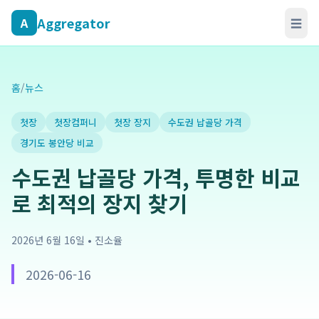
Aggregator
A
☰
홈
/
뉴스
첫장
첫장컴퍼니
첫장 장지
수도권 납골당 가격
경기도 봉안당 비교
수도권 납골당 가격, 투명한 비교
로 최적의 장지 찾기
2026년 6월 16일
•
진소율
2026-06-16