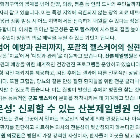
 행정구역의 경계를 넘어 안양, 의왕, 평촌 등 인접 도시의 주민들까
자리 잡고 있습니다. 이는 특정 지역에 국한되지 않는 광역 의료 네
 응급 상황 발생 시 어느 지역에서든 신속하게 내원할 수 있다는 점은
공합니다. 이처럼 뛰어난 접근성은
군포 헬스케어
시스템의 질을 높이
은 주민이 양질의 의료 혜택을 누릴 수 있는 기반이 됩니다.
넘어 예방과 관리까지, 포괄적 헬스케어의 실
은 '치료'에서 '예방과 관리'로 이동하고 있습니다.
산본제일병원
은
발견과 예방을 위한 체계적인 건강검진 프로그램을 운영하고 있습니다. 
형 검진 패키지를 제공하고, 검진 후에는 결과에 따른 전문적인 상담
다. 또한 고혈압, 당뇨와 같은 만성 질환 환자들을 위한 전문 클리닉
지할 수 있도록 돕습니다. 이는 질병이 발현된 후에야 병원을 찾는 것
하는 능동적인
군포 헬스케어
문화를 정착시키는 데 기여하고 있습니
문성: 신뢰할 수 있는 산본제일병원 
뢰도는 결국 그곳에서 일하는 의료진의 역량에 의해 결정됩니다. 아
 환자를 진단하고 치료하는 의사의 전문성이 뒷받침되지 않는다면 의
원 의료진
은 병원의 가장 강력한 자산이자, 환자들이 이곳을 믿고 