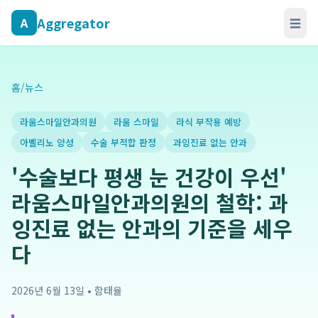
Aggregator
A
☰
홈
/
뉴스
라움스마일안과의원
라움 스마일
라식 부작용 예방
아벨리노 양성
수술 부적합 판정
과잉진료 없는 안과
'수술보다 평생 눈 건강이 우선'
라움스마일안과의원의 철학: 과
잉진료 없는 안과의 기준을 세우
다
2026년 6월 13일
•
함태율