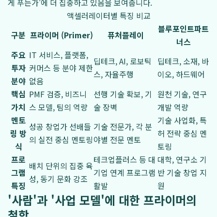
게 푸는가'에 더 집중하고 있음을 보여줍니다.
액셀러레이터별 특징 비교
블루포인트파트
구분
프라이머 (Primer)
퓨처플레이
너스
주요
IT 서비스, 플랫폼,
딥테크, AI, 로보틱
딥테크, 소재, 바
투자
커머스 등 분야 제한
스, 자율주행
이오, 하드웨어
분야
없음
핵심
PMF 검증, 비즈니
선행 기술 확보, 기
원천 기술, 연구
가치
스 모델, 팀의 역량
술 장벽
개발 역량
멘토
기술 사업화, 특
성공 창업가 선배들
기술 전문가, 각 분
링 방
허 전략 중심 멘
의 실전 중심 멘토링
야별 전문 멘토
식
토링
프로
테크업플러스 등 대
대학, 연구소 기
배치 단위의 집중 육
그램
기업 연계 프로그램
반 기술 창업 지
성, 동기 문화 강조
특징
활발
원
'사람'과 '사업 모델'에 대한 프라이머의
철학