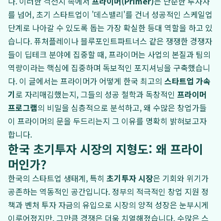
다. 이러한 격전지 속에서
프라이머(Primer)
는 단순한 투자사
를 넘어, 초기 스타트업이 '데스밸리'를 건너 성공적인 스케일업
단계로 나아갈 수 있도록 돕는 가장 확실한 등대 역할을 하고 있
습니다. 퓨처플레이나 블루포인트파트너스 같은 쟁쟁한 경쟁자
들이 딥테크 분야에 집중할 때, 프라이머는 사업의 본질과 팀의
역량이라는 핵심에 집중하며 독보적인 포지셔닝을 구축했습니
다. 이 글에서는 프라이머가 어떻게 한국 최고의
스타트업 가속
기
로 자리매김했는지, 그들의 성공 철학과 독창적인
프라이머
프로그램
의 비밀을 심층적으로 분석하고, 왜 수많은 창업가들
이 프라이머의 문을 두드리는지 그 이유를 명확히 밝혀보고자
합니다.
한국 초기투자 시장의 지형도: 왜 프라이
머인가?
한국의 스타트업 생태계, 특히
초기투자 시장
은 기회와 위기가
공존하는 역동적인 공간입니다. 정부의 적극적인 창업 지원 정
책과 벤처 투자 자금의 유입으로 시장의 양적 성장은 눈부시게
이루어졌지만, 그만큼 경쟁은 더욱 치열해졌습니다. 수많은 스