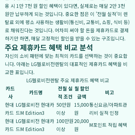
용 시 1만 7천 원 할인 혜택이 있다면, 실제로는 매달 2만 3천
원만 납부하게 되는 것입니다. 중요한 점은 이 '전월 실적'이 렌
탈료 외에 평소 사용하는 생활비(통신비, 교통비, 쇼핑, 식비 등)
로 채워진다는 것입니다. 어차피 써야 할 돈을 제휴카드로 결제
하기만 하면, 매달 고정적인 할인을 받을 수 있는 구조입니다.
주요 제휴카드 혜택 비교 분석
자신의 소비 패턴에 맞는 최적의 카드를 선택하는 것이 중요합
니다. 아래는 LG헬로비전렌탈의 대표적인 제휴카드 혜택을 비
교한 표입니다.
LG헬로비전렌탈 주요 제휴카드 혜택 비교
카드
전월 실
월 할인
카드명
비고
사
적 조건
금액
현대
LG헬로비전 현대카
50만원
15,000
통신요금/아파트관
카드
드M Edition3
이상
원
리비 실적 인정
현대
LG헬로비전 현대카
100만원
20,000
M포인트 적립 혜택
카드
드M Edition3
이상
원