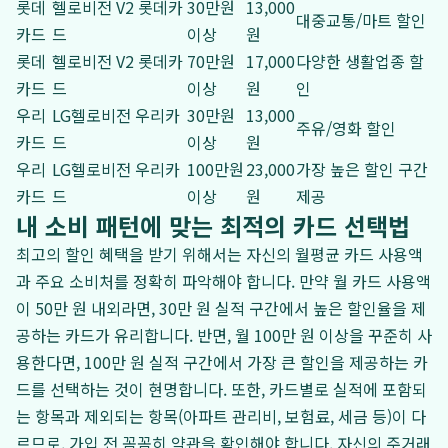
롯데
헬로비전 V2 롯데카
30만원
13,000
대중교통/마트 할인
카드
드
이상
원
롯데
헬로비전 V2 롯데카
70만원
17,000
다양한 생활업종 할
카드
드
이상
원
인
우리
LG헬로비전 우리카
30만원
13,000
주유/영화 할인
카드
드
이상
원
우리
LG헬로비전 우리카
100만원
23,000
가장 높은 할인 구간
카드
드
이상
원
제공
내 소비 패턴에 맞는 최적의 카드 선택법
최고의 할인 혜택을 받기 위해서는 자신의 월평균 카드 사용액
과 주요 소비처를 정확히 파악해야 합니다. 만약 월 카드 사용액
이 50만 원 내외라면, 30만 원 실적 구간에서 높은 할인율을 제
공하는 카드가 유리합니다. 반면, 월 100만 원 이상을 꾸준히 사
용한다면, 100만 원 실적 구간에서 가장 큰 할인을 제공하는 카
드를 선택하는 것이 현명합니다. 또한, 카드별로 실적에 포함되
는 항목과 제외되는 항목(아파트 관리비, 보험료, 세금 등)이 다
르므로, 가입 전 꼼꼼히 약관을 확인해야 합니다. 자신의 주거래