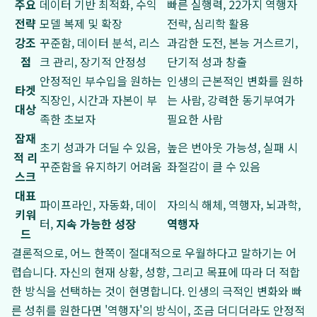
주요
데이터 기반 최적화, 수익
빠른 실행력, 22가지 역행자
전략
모델 복제 및 확장
전략, 심리학 활용
강조
꾸준함, 데이터 분석, 리스
과감한 도전, 본능 거스르기,
점
크 관리, 장기적 안정성
단기적 성과 창출
안정적인 부수입을 원하는
인생의 근본적인 변화를 원하
타겟
직장인, 시간과 자본이 부
는 사람, 강력한 동기부여가
대상
족한 초보자
필요한 사람
잠재
초기 성과가 더딜 수 있음,
높은 번아웃 가능성, 실패 시
적 리
꾸준함을 유지하기 어려움
좌절감이 클 수 있음
스크
대표
파이프라인, 자동화, 데이
자의식 해체, 역행자, 뇌과학,
키워
터,
지속 가능한 성장
역행자
드
결론적으로, 어느 한쪽이 절대적으로 우월하다고 말하기는 어
렵습니다. 자신의 현재 상황, 성향, 그리고 목표에 따라 더 적합
한 방식을 선택하는 것이 현명합니다. 인생의 극적인 변화와 빠
른 성취를 원한다면 '역행자'의 방식이, 조금 더디더라도 안정적