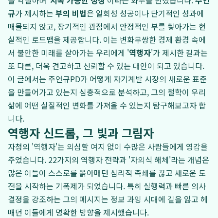
을 역설하며 '
지속 가능한 성장
'이라는 화두를 던졌습니다.
주언
규
가 제시하는
부의 비법
은 일회성 성공이나 단기적인 성과에
매몰되지 않고, 장기적인 관점에서 안정적인 부를 쌓아가는 현
실적인 로드맵을 제공합니다. 이는 변화무쌍한 경제 환경 속에
서 불안한 미래를 살아가는 우리에게 '
역행자
'가 제시한 길과는
또 다른, 더욱 견고하고 신뢰할 수 있는 대안이 되고 있습니다.
이 글에서는 주언규PD가 어떻게 자기계발 시장의 새로운 표준
을 만들어가고 있는지 심층적으로 분석하고, 그의 철학이 우리
삶에 어떤 실질적인 변화를 가져올 수 있는지 탐구해보고자 합
니다.
역행자 신드롬, 그 빛과 그림자
자청의 '역행자'는 의심할 여지 없이 수많은 사람들에게 영감을
주었습니다. 22가지의 역행자 전략과 '자의식 해체'라는 개념은
많은 이들이 스스로를 옭아매던 심리적 족쇄를 끊고 새로운 도
전을 시작하는 기폭제가 되었습니다. 특히 실행력과 빠른 의사
결정을 강조하는 그의 메시지는 정보 과잉 시대에 길을 잃고 헤
매던 이들에게 명확한 방향을 제시했습니다.