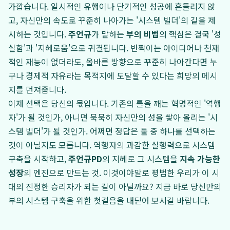
가깝습니다. 일시적인 유행이나 단기적인 성공에 흔들리지 않
고, 자신만의 속도로 꾸준히 나아가는 '시스템 빌더'의 길을 제
시하는 것입니다.
주언규
가 말하는
부의 비법
의 핵심은 결국 '성
실함'과 '지혜로움'으로 귀결됩니다. 반짝이는 아이디어나 천재
적인 재능이 없더라도, 올바른 방향으로 꾸준히 나아간다면 누
구나 경제적 자유라는 목적지에 도달할 수 있다는 희망의 메시
지를 던져줍니다.
이제 선택은 당신의 몫입니다. 기존의 틀을 깨는 혁명적인 '역행
자'가 될 것인가, 아니면 묵묵히 자신만의 성을 쌓아 올리는 '시
스템 빌더'가 될 것인가. 어쩌면 정답은 둘 중 하나를 선택하는
것이 아닐지도 모릅니다. 역행자의 과감한 실행력으로 시스템
구축을 시작하고,
주언규PD
의 지혜로 그 시스템을
지속 가능한
성장
의 엔진으로 만드는 것. 이것이야말로 평범한 우리가 이 시
대의 진정한 승리자가 되는 길이 아닐까요? 지금 바로 당신만의
부의 시스템 구축을 위한 첫걸음을 내딛어 보시길 바랍니다.