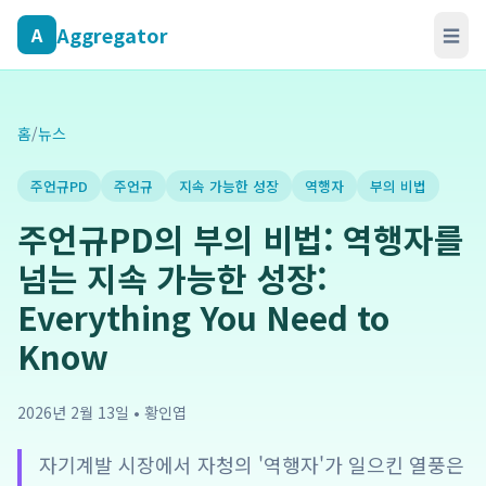
Aggregator
A
☰
홈
/
뉴스
주언규PD
주언규
지속 가능한 성장
역행자
부의 비법
주언규PD의 부의 비법: 역행자를
넘는 지속 가능한 성장:
Everything You Need to
Know
2026년 2월 13일
•
황인엽
자기계발 시장에서 자청의 '역행자'가 일으킨 열풍은