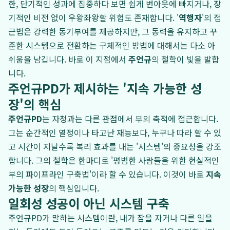
한, 단기적인 성과에 집중하다 보면 쉽게 번아웃에 빠지거나, 장
기적인 비전 없이 우왕좌왕할 위험도 존재합니다. '
역행자
'의 접
근법은 강력한 동기부여를 제공하지만, 그 동력을 유지하고 꾸
준한 시스템으로 전환하는 구체적인 방법에 대해서는 다소 아
쉬움을 남깁니다. 바로 이 지점에서
주언규
의 철학이 빛을 발합
니다.
주언규PD가 제시하는 '지속 가능한 성
장'의 핵심
주언규PD
는 자청과는 다른 관점에서 부의 축적에 접근합니다.
그는 순간적인 열정이나 타고난 재능보다, 누구나 따라 할 수 있
고 시간이 지날수록 복리 효과를 내는 '시스템'의 중요성을 강조
합니다. 그의 철학은 한마디로 '평범한 사람들을 위한 현실적인
부의 파이프라인 구축법'이라 할 수 있습니다. 이것이 바로
지속
가능한 성장
의 핵심입니다.
일회성 성공이 아닌 시스템 구축
주언규PD가 말하는 시스템이란, 내가 잠을 자거나 다른 일을