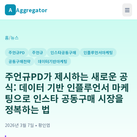
Aggregator
A
☰
홈
/
뉴스
주언규PD
주언규
인스타공동구매
인플루언서마케팅
공동구매전략
데이터기반마케팅
주언규PD가 제시하는 새로운 공
식: 데이터 기반 인플루언서 마케
팅으로 인스타 공동구매 시장을
정복하는 법
2026년 3월 7일
•
황인엽