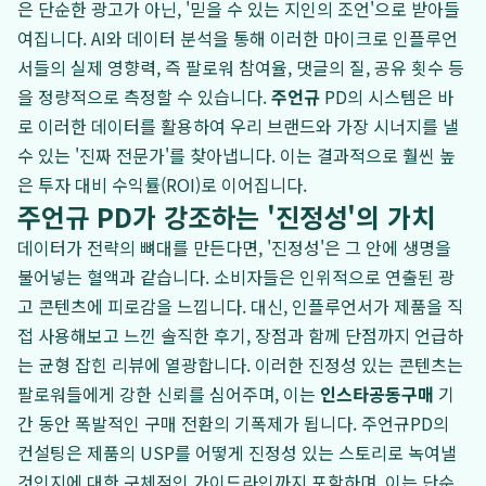
은 단순한 광고가 아닌, '믿을 수 있는 지인의 조언'으로 받아들
여집니다. AI와 데이터 분석을 통해 이러한 마이크로 인플루언
서들의 실제 영향력, 즉 팔로워 참여율, 댓글의 질, 공유 횟수 등
을 정량적으로 측정할 수 있습니다.
주언규
PD의 시스템은 바
로 이러한 데이터를 활용하여 우리 브랜드와 가장 시너지를 낼
수 있는 '진짜 전문가'를 찾아냅니다. 이는 결과적으로 훨씬 높
은 투자 대비 수익률(ROI)로 이어집니다.
주언규 PD가 강조하는 '진정성'의 가치
데이터가 전략의 뼈대를 만든다면, '진정성'은 그 안에 생명을
불어넣는 혈액과 같습니다. 소비자들은 인위적으로 연출된 광
고 콘텐츠에 피로감을 느낍니다. 대신, 인플루언서가 제품을 직
접 사용해보고 느낀 솔직한 후기, 장점과 함께 단점까지 언급하
는 균형 잡힌 리뷰에 열광합니다. 이러한 진정성 있는 콘텐츠는
팔로워들에게 강한 신뢰를 심어주며, 이는
인스타공동구매
기
간 동안 폭발적인 구매 전환의 기폭제가 됩니다. 주언규PD의
컨설팅은 제품의 USP를 어떻게 진정성 있는 스토리로 녹여낼
것인지에 대한 구체적인 가이드라인까지 포함하며, 이는 단순