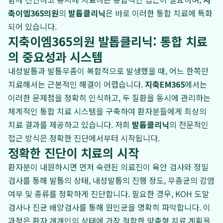
축이엠365의원
의
발톱클리닉
은 바로 이러한 통합 치료에 특화
되어 있습니다.
지축이엠365의원 발톱클리닉: 통합 치료
의 중요성과 시스템
내성발톱과 발톱무좀이 복합적으로 발생했을 때, 어느 한쪽만
치료해서는 근본적인 해결이 어렵습니다.
지축EM365
에서는
이러한 문제점을 정확히 인식하고, 두 질환을 동시에 관리하는
체계적인 통합 치료 시스템을 구축하여 환자분들에게 최상의
치료 결과를 제공하고 있습니다. 저희
발톱클리닉
의 전문적인
접근 방식은 정확한 진단에서부터 시작됩니다.
정확한 진단이 치료의 시작
환자분이 내원하시면 먼저 숙련된 의료진이 육안 검사와 정밀
검사를 통해 발톱의 상태, 내성발톱의 진행 정도, 무좀균의 감염
여부 및 종류를 정확하게 진단합니다. 필요한 경우, KOH 도말
검사나 진균 배양검사를 통해 원인균을 명확히 파악합니다. 이
과정은 환자 개개인의 상태에 가장 적합한 맞춤형 치료 계획을