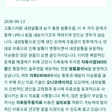
2026-06-12
고통스러운 내성발톱과 보기 흉한 발톱무좀, 이 두 가지 문제가
함께 나타나 발을 내보이기조차 꺼려지게 만드는 경우가 많습
니다. 내성발톱으로 인해 생긴 상처에 무좀균이 침투하거나, 반
대로 무좀으로 인해 발톱이 변형되면서 내성발톱을 유발하는
악순환은 많은 분들의 오랜 골칫거리입니다. 이러한 복합적인
문제를 해결하기 위해 고양시 지축동에 위치한
지축이엠365의
원
은 통합적인 솔루션을 제공하는 전문
발톱클리닉
을 운영하고
있습니다. 저희
지축EM365
에서는 통증과 재발의 악순환을 끊
기 위해 최신 의료 기술인
오니코레이저
를 도입하여, 내성발톱
의 근본적인 원인을 교정함과 동시에 무좀균을 효과적으로 사
멸시키는 동시 치료를 시행합니다. 특히, 많은 분들이 부담을 느
끼시는
지축동무좀치료
비용은
실비보험
적용이 가능하여 합리
적인 비용으로 건강한 발을 되찾으실 수 있도록 돕고 있습니다.