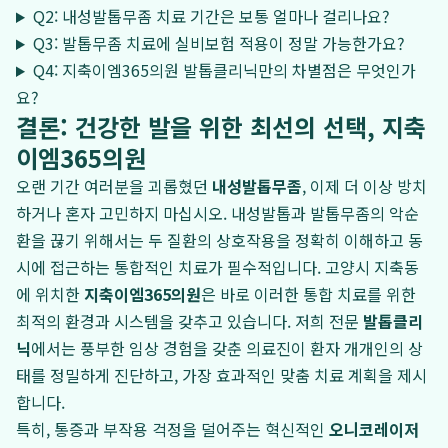
Q2: 내성발톱무좀 치료 기간은 보통 얼마나 걸리나요?
Q3: 발톱무좀 치료에 실비보험 적용이 정말 가능한가요?
Q4: 지축이엠365의원 발톱클리닉만의 차별점은 무엇인가
요?
결론: 건강한 발을 위한 최선의 선택, 지축
이엠365의원
오랜 기간 여러분을 괴롭혔던
내성발톱무좀
, 이제 더 이상 방치
하거나 혼자 고민하지 마십시오. 내성발톱과 발톱무좀의 악순
환을 끊기 위해서는 두 질환의 상호작용을 정확히 이해하고 동
시에 접근하는 통합적인 치료가 필수적입니다. 고양시 지축동
에 위치한
지축이엠365의원
은 바로 이러한 통합 치료를 위한
최적의 환경과 시스템을 갖추고 있습니다. 저희 전문
발톱클리
닉
에서는 풍부한 임상 경험을 갖춘 의료진이 환자 개개인의 상
태를 정밀하게 진단하고, 가장 효과적인 맞춤 치료 계획을 제시
합니다.
특히, 통증과 부작용 걱정을 덜어주는 혁신적인
오니코레이저