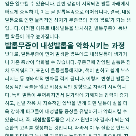
염을 일으킬 수 있습니다. 한번 감염이 시작되면 발톱 아래에서
빠르게 증식하며, 이는 곧 발톱무좀으로 이어집니다. 결국, 내성
발톱으로 인한 물리적인 상처가 무좀균의 '침입 경로'가 되는 셈
입니다. 이러한 이유로 내성발톱을 방치하면 발톱무좀이 동반
될 확률이 매우 높아집니다.
발톱무좀이 내성발톱을 악화시키는 과정
반대로, 발톱무좀이 먼저 발생한 경우에도 내성발톱이 생기거
나 기존 증상이 악화될 수 있습니다. 무좀균에 감염된 발톱은 점
차 두꺼워지고, 표면이 울퉁불퉁해지며, 색이 변하고 쉽게 부스
러지는 등 형태학적 변화를 겪게 됩니다. 이렇게 변형된 발톱은
정상적인 곡률을 잃고 비정상적인 방향으로 자라기 시작합니
다. 특히 발톱이 두꺼워지면서 발가락에 가해지는 압력이 증가
하고, 신발 착용 시 지속적인 압박을 받게 되면 발톱이 살을 더
욱 강하게 파고들어 내성발톱 증상을 유발하거나 악화시킬 수
있습니다. 즉,
내성발톱무좀
은 서로가 원인이자 결과가 되는 악
순환의 고리를 형성하는 것입니다. 따라서 이 두 질환은 반드시
함께 진단하고 동시에 치료하는 통합적인 접근이 필요하며,
지