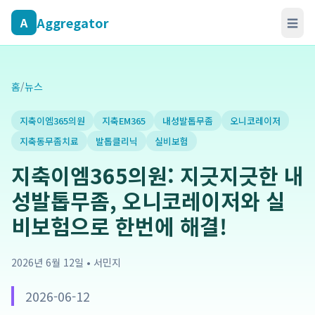
Aggregator
A
☰
홈
/
뉴스
지축이엠365의원
지축EM365
내성발톱무좀
오니코레이저
지축동무좀치료
발톱클리닉
실비보험
지축이엠365의원: 지긋지긋한 내
성발톱무좀, 오니코레이저와 실
비보험으로 한번에 해결!
2026년 6월 12일
•
서민지
2026-06-12