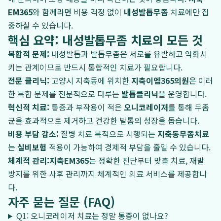
EM365
와 함께라면 비용 걱정 없이
내성발톱무좀
치료에만 집
중하실 수 있습니다.
핵심 요약: 내성발톱무좀 치료의 모든 것
복합적 문제:
내성발톱과 발톱무좀은 서로를 유발하고 악화시
키는 관계이므로 반드시 통합적인 치료가 필요합니다.
전문 클리닉:
고양시 지축동에 위치한
지축이엠365의원
은 이러
한 복합 문제를 전문적으로 다루는
발톱클리닉
을 운영합니다.
혁신적 치료:
통증과 부작용이 적은
오니코레이저
를 통해 무좀
균을 효과적으로 제거하고 건강한 발톱의 성장을 돕습니다.
비용 부담 감소:
질병 치료 목적으로 시행되는
지축동무좀치료
는
실비보험
적용이 가능하여 경제적 부담을 줄일 수 있습니다.
체계적 관리:
지축EM365
는 정확한 진단부터 맞춤 치료, 재발
방지를 위한 사후 관리까지 체계적인 의료 서비스를 제공합니
다.
자주 묻는 질문 (FAQ)
Q1: 오니코레이저 치료는 정말 통증이 없나요?