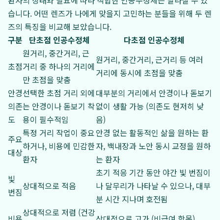
환자의 상태와 필요에 따라 적합한 인공수정체는 달라질 수 있
습니다. 어떤 렌즈가 나에게 맞을지 고민하는 분들을 위해 두 렌
즈의 특징을 비교해 보았습니다.
구분
단초점 인공수정체
다초점 인공수정체
원거리, 중간거리, 근
원거리, 중간거리, 근거리 등 여러
초점
거리 중 하나의 거리에
거리에 동시에 초점을 맞춤
만 초점을 맞춤
안경
선택한 초점 거리 외에
대부분의 거리에서 안경이나 돋보기
의존
는 안경이나 돋보기 착
없이 생활 가능 (의존도 현저히 낮
도
용이 필수적임
음)
특정 거리 작업이 중요
안경 없는 활동적인 삶을 원하는 환
주요
하거나, 비용에 민감한
자, 백내장과 노안 동시 교정을 원하
대상
환자
는 환자
초기 적응 기간 동안 야간 빛 번짐이
빛
상대적으로 적음
나 달무리가 나타날 수 있으나, 대부
번짐
분 시간 지나며 호전됨
상대적으로 저렴 (건강
비용
상대적으로 고가 (비급여 항목)