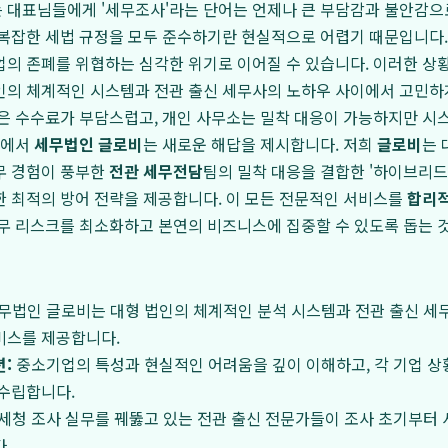
 대표님들에게 '세무조사'라는 단어는 언제나 큰 부담감과 불안감으
복잡한 세법 규정을 모두 준수하기란 현실적으로 어렵기 때문입니다.
의 존폐를 위협하는 심각한 위기로 이어질 수 있습니다. 이러한 상
의 체계적인 시스템과 전관 출신 세무사의 노하우 사이에서 고민하게
은 수수료가 부담스럽고, 개인 사무소는 밀착 대응이 가능하지만 시
점에서
세무법인 글로비
는 새로운 해답을 제시합니다. 저희
글로비
는 
무 경험이 풍부한
전관 세무전담
팀의 밀착 대응을 결합한 '하이브리드
한 최적의 방어 전략을 제공합니다. 이 모든 전문적인 서비스를
합리
무 리스크를 최소화하고 본연의 비즈니스에 집중할 수 있도록 돕는 
무법인 글로비는 대형 법인의 체계적인 분석 시스템과 전관 출신 세
비스를 제공합니다.
:
중소기업의 특성과 현실적인 어려움을 깊이 이해하고, 각 기업 상
 수립합니다.
세청 조사 실무를 꿰뚫고 있는 전관 출신 전문가들이 조사 초기부터 
.