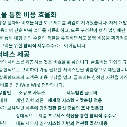
을 통한 비용 효율화
행정 절차와 비효율적인 보고 체계를 과감히 제거했습니다. 자체 개
 활용하여 단순 반복 업무를 자동화하고, 모든 구성원이 핵심 업무에만
를 통해 대형 법인 수준의 품질을 유지하면서도 운영 비용을 획기적
 고객을 위한
합리적 세무수수료
로 이어집니다.
서비스 제공
인 서비스를 제공하는 것은 비효율을 낳습니다. 글로비는 기업의 규모
 종합적으로 고려하여 가장 필요한 서비스만을 맞춤형으로 제안합니다
집중함으로써 고객은 비용 부담을 덜고, 글로비는 한정된 자원을 가
바로 윈-윈(Win-Win) 전략입니다.
무법인
소규모 사무소
세무법인 글로비
방대함
개인 경험 의존
체계적 시스템 + 맞춤형 적용
문가 보유
일반 세무에 강점
전관 출신 중심의 조사 전문팀
상대적으로 저렴
프로세스 혁신을 통한 합리적 수수료
중심
대표 세무사 밀착
시스템 기반의 전관팀 밀착 대응