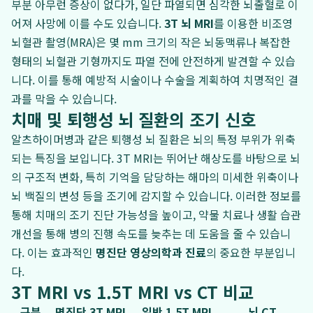
부분 아무런 증상이 없다가, 일단 파열되면 심각한 뇌출혈로 이
어져 사망에 이를 수도 있습니다.
3T 뇌 MRI
를 이용한 비조영
뇌혈관 촬영(MRA)은 몇 mm 크기의 작은 뇌동맥류나 복잡한
형태의 뇌혈관 기형까지도 파열 전에 안전하게 발견할 수 있습
니다. 이를 통해 예방적 시술이나 수술을 계획하여 치명적인 결
과를 막을 수 있습니다.
치매 및 퇴행성 뇌 질환의 조기 신호
알츠하이머병과 같은 퇴행성 뇌 질환은 뇌의 특정 부위가 위축
되는 특징을 보입니다. 3T MRI는 뛰어난 해상도를 바탕으로 뇌
의 구조적 변화, 특히 기억을 담당하는 해마의 미세한 위축이나
뇌 백질의 변성 등을 조기에 감지할 수 있습니다. 이러한 정보를
통해 치매의 조기 진단 가능성을 높이고, 약물 치료나 생활 습관
개선을 통해 병의 진행 속도를 늦추는 데 도움을 줄 수 있습니
다. 이는 효과적인
명진단 영상의학과 진료
의 중요한 부분입니
다.
3T MRI vs 1.5T MRI vs CT 비교
구분
명진단 3T MRI
일반 1.5T MRI
뇌 CT