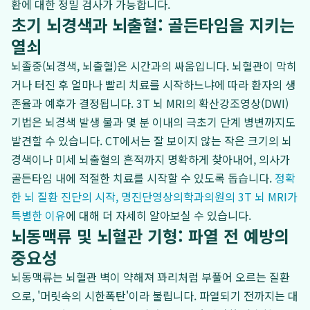
환에 대한 정밀 검사가 가능합니다.
초기 뇌경색과 뇌출혈: 골든타임을 지키는
열쇠
뇌졸중(뇌경색, 뇌출혈)은 시간과의 싸움입니다. 뇌혈관이 막히
거나 터진 후 얼마나 빨리 치료를 시작하느냐에 따라 환자의 생
존율과 예후가 결정됩니다. 3T 뇌 MRI의 확산강조영상(DWI)
기법은 뇌경색 발생 불과 몇 분 이내의 극초기 단계 병변까지도
발견할 수 있습니다. CT에서는 잘 보이지 않는 작은 크기의 뇌
경색이나 미세 뇌출혈의 흔적까지 명확하게 찾아내어, 의사가
골든타임 내에 적절한 치료를 시작할 수 있도록 돕습니다.
정확
한 뇌 질환 진단의 시작, 명진단영상의학과의원의 3T 뇌 MRI가
특별한 이유
에 대해 더 자세히 알아보실 수 있습니다.
뇌동맥류 및 뇌혈관 기형: 파열 전 예방의
중요성
뇌동맥류는 뇌혈관 벽이 약해져 꽈리처럼 부풀어 오르는 질환
으로, '머릿속의 시한폭탄'이라 불립니다. 파열되기 전까지는 대