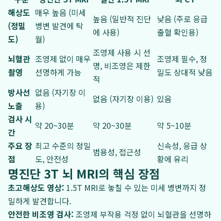
해상도
매우 높음 (미세
높음 (일반적 진단
낮음 (주로 응급
(정밀
병변 발견에 탁
에 사용)
출혈 확인용)
도)
월)
조영제 사용 시 선
뇌혈관
조영제 없이 매우
조영제 필수, 정
명, 비조영은 제한
촬영
선명하게 가능
밀도 상대적 낮음
적
방사선
없음 (자기장 이
없음 (자기장 이용)
있음
노출
용)
검사 시
약 20~30분
약 20~30분
약 5~10분
간
주요 장
최고 수준의 정밀
신속성, 응급 상
범용성, 접근성
점
도, 안전성
황에 유리
명진단 3T 뇌 MRI의 핵심 장점
초고해상도 영상:
1.5T MRI로 놓칠 수 있는 미세 병변까지 정
밀하게 발견합니다.
안전한 비조영 검사:
조영제 부작용 걱정 없이 뇌혈관을 선명하