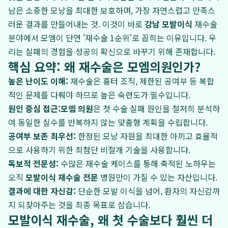
남은 소중한 모낭을 최대한 보호하며, 가장 자연스럽고 만족스
러운 결과를 만들어내는 것. 이것이 바로
강남 모발이식
재수술
분야에서 모엠이 단연 '재수술 1순위'로 꼽히는 이유입니다. 우
리는 실패의 경험을 성공의 확신으로 바꾸기 위해 존재합니다.
핵심 요약: 왜 재수술은 모엠의원인가?
높은 난이도 이해:
재수술은 흉터 조직, 제한된 공여부 등 복합
적인 문제를 다뤄야 하므로 높은 숙련도가 필수입니다.
원인 중심 접근:
모엠 의원
은 첫 수술 실패 원인을 철저히 분석하
여 동일한 실수를 반복하지 않는 맞춤형 계획을 수립합니다.
공여부 보존 최우선:
한정된 모낭 자원을 최대한 아끼고 효율적
으로 사용하기 위한 최첨단 비절개 기술을 사용합니다.
독보적 전문성:
수많은 재수술 케이스를 통해 축적된 노하우는
오직
모발이식 재수술 전문
병원만이 가질 수 있는 자산입니다.
결과에 대한 자신감:
단순한 모발 이식을 넘어, 환자의 자신감까
지 되찾아주는 것을 최종 목표로 삼습니다.
모발이식 재수술, 왜 첫 수술보다 훨씬 더