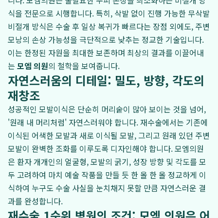
니다. 모엠의원은 불필요한 두피 손상을 최소화하는 비절개 방
식을 전문으로 시행합니다. 특히, 삭발 없이 진행 가능한 무삭발
비절개 방식은 수술 후 일상 복귀가 빠르다는 장점 외에도, 주변
모낭의 손상 가능성을 극단적으로 낮추는 정교한 기술입니다.
이는 한정된 자원을 최대한 보존하며 최상의 결과를 이끌어내
는
모엠 의원
의 철학을 보여줍니다.
자연스러움의 디테일: 밀도, 방향, 각도의
재창조
성공적인 모발이식은 단순히 머리숱이 많아 보이는 것을 넘어,
'원래 내 머리처럼' 자연스러워야 합니다. 재수술에서는 기존에
이식된 어색한 모발과 새로 이식될 모발, 그리고 원래 있던 주변
모발이 완벽한 조화를 이루도록 디자인해야 합니다. 모엠의원
은 환자 개개인의 얼굴형, 모발의 굵기, 성장 방향 및 각도를 모
두 고려하여 마치 예술 작품을 만들 듯 한 올 한 올 정교하게 이
식하여 누구도 수술 사실을 눈치채지 못할 만큼 자연스러운 결
과를 완성합니다.
재수술 1순위 병원의 조건: 모엠 의원은 어