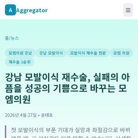
Aggregator
A
☰
홈
/
뉴스
모엠의원 강남
강남 모발이식
모발이식 재수술 전문
모엠 의원
재수술 1순위
강남 모발이식 재수술, 실패의 아
픔을 성공의 기쁨으로 바꾸는 모
엠의원
2026년 4월 27일
•
윤태호
첫 모발이식의 부푼 기대가 실망과 좌절감으로 바뀌