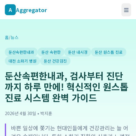
Aggregator
A
☰
홈
/
뉴스
둔산속편한내과
둔산 속편한
둔산 내시경
둔산 원스톱 진료
대전 소화기 병원
둔산 건강검진
둔산속편한내과, 검사부터 진단
까지 하루 만에! 혁신적인 원스톱
진료 시스템 완벽 가이드
2026년 4월 30일
•
박지훈
바쁜 일상에 쫓기는 현대인들에게 건강관리는 늘 어