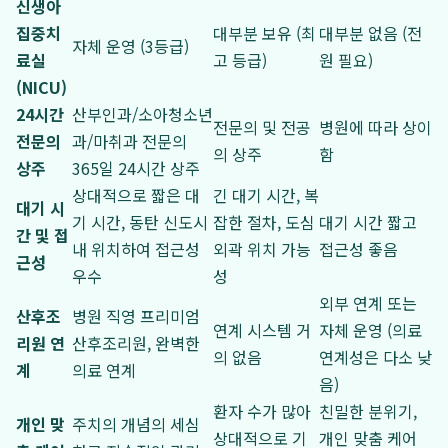
신생아
집중치
대부분 보유 (최
대부분 없음 (전
자체 운영 (3등급)
료실
고 등급)
원 필요)
(NICU)
24시간
산부인과/소아청소년
전문의 및 전공
병원에 따라 상이
전문의
과/마취과 전문의
의 상주
함
상주
365일 24시간 상주
상대적으로 짧은 대
긴 대기 시간, 복
대기 시
기 시간, 동탄 신도시
잡한 절차, 도심
대기 시간 짧고
간 및 접
내 위치하여 접근성
외곽 위치 가능
접근성 좋음
근성
우수
성
외부 연계 또는
산후조
병원 직영 프리미엄
연계 시스템 거
자체 운영 (의료
리원 연
산후조리원, 완벽한
의 없음
연계성은 다소 낮
계
의료 연계
음)
환자 수가 많아
친밀한 분위기,
개인 맞
주치의 개념의 세심
상대적으로 기
개인 맞춤 케어