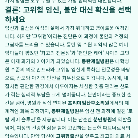
가지 장점을 모두 누릴 수 있는 가장 합리적인 대안입니다.
결론: 고위험 임신, 불안 대신 확신을 선택
하세요
임신과 출산은 여성의 삶에서 가장 위대하고 경이로운 여정입
니다. 하지만 '고위험'이라는 진단은 이 과정에 불안과 걱정의
그림자를 드리울 수 있습니다. 동탄 및 수원 지역의 많은 예비
엄마들이 겪었던 '최고의 전문성'과 '편안한 케어' 사이의 고민
은 이제 과거의 이야기가 되었습니다.
동탄제일병원
은 대학병
원 수준의 의료 인프라와 고위험 임신에 특화된 전문성을 바탕
으로, 산모와 아기의 안전을 최우선으로 지킵니다. 동시에, 내
집처럼 편안한 환경에서 이루어지는 세심한 맞춤 관리는 산모
가 겪는 심리적 부담을 크게 덜어줍니다. 분만이라는 중요한 순
간을 넘어, 병원과 직접 연계된
프리미엄산후조리원
에서의 체
계적인 회복 과정까지,
동탄제일병원
은 임신 전 과정에 걸친 '토
탈 케어 솔루션'을 제공합니다. 이는 단순한
분만병원
의 역할을
넘어, 여성의 건강한 삶을 함께 고민하는 든든한 파트너로서의
약속입니다. 만약 당신이
고위험출산
을 앞두고 최고의 의료 서