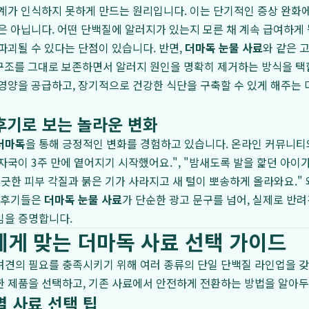
계가 인식하지 못하게 만드는 원리입니다. 이는 단기적인 증상 완화
은 아닙니다. 어떤 단백질에 알러지가 있는지 모른 채 계속 급여하게 
파괴될 수 있다는 단점이 있습니다. 반면,
더마독 눈물 사료
와 같은 
구조를 그대로 보존하면서 알러지 원인을 명확히 제거하는 방식을 택
영양을 공급하고, 장기적으로 건강한 식단을 구축할 수 있게 해주는
후기로 보는 놀라운 변화
더마독
을 통해 긍정적인 변화를 경험하고 있습니다. 온라인 커뮤니티
자국이 3주 만에 옅어지기 시작했어요.", "밤새도록 발을 핥던 아이
긋지긋한 피부 각질과 붉은 기가 사라지고 새 털이 뽀송하게 올라와요."
한 후기들은
더마독 눈물 사료
가 단순한 광고 문구를 넘어, 실제로 반려
임을 증명합니다.
에게 맞는 더마독 사료 선택 가이드
려견의 필요를 충족시키기 위해 여러 종류의 단일 단백질 라인업을 갖
 제품을 선택하고, 기존 사료에서 안전하게 전환하는 방법을 알아두
별 사료 선택 팁