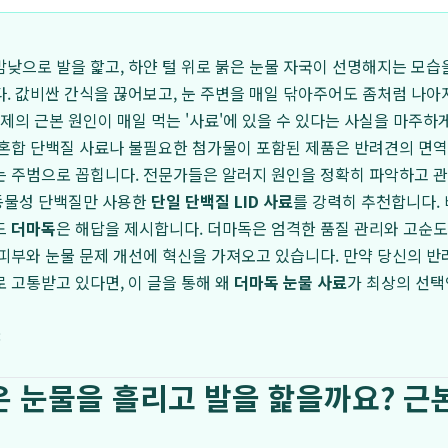
낮으로 발을 핥고, 하얀 털 위로 붉은 눈물 자국이 선명해지는 모습
. 값비싼 간식을 끊어보고, 눈 주변을 매일 닦아주어도 좀처럼 나아
문제의 근본 원인이 매일 먹는 '사료'에 있을 수 있다는 사실을 마주하
혼합 단백질 사료나 불필요한 첨가물이 포함된 제품은 반려견의 면역
는 주범으로 꼽힙니다. 전문가들은 알러지 원인을 정확히 파악하고 
 동물성 단백질만 사용한
단일 단백질 LID 사료
를 강력히 추천합니다. 
드
더마독
은 해답을 제시합니다. 더마독은 엄격한 품질 관리와 고순도
피부와 눈물 문제 개선에 혁신을 가져오고 있습니다. 만약 당신의 
 고통받고 있다면, 이 글을 통해 왜
더마독 눈물 사료
가 최상의 선택
8
 눈물을 흘리고 발을 핥을까요? 근본