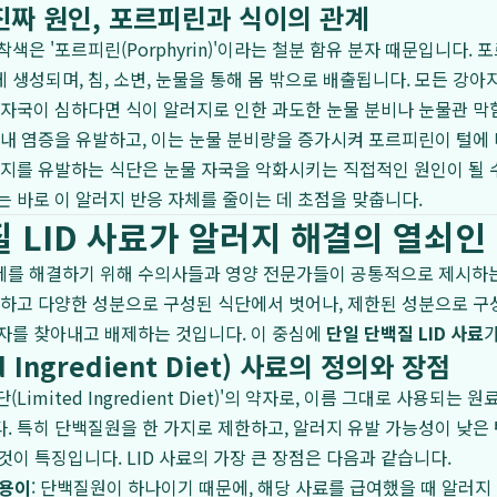
진짜 원인, 포르피린과 식이의 관계
착색은 '포르피린(Porphyrin)'이라는 철분 함유 분자 때문입니다.
 생성되며, 침, 소변, 눈물을 통해 몸 밖으로 배출됩니다. 모든 강
 자국이 심하다면 식이 알러지로 인한 과도한 눈물 분비나 눈물관 
체내 염증을 유발하고, 이는 눈물 분비량을 증가시켜 포르피린이 털에 
러지를 유발하는 식단은 눈물 자국을 악화시키는 직접적인 원인이 될 
는 바로 이 알러지 반응 자체를 줄이는 데 초점을 맞춥니다.
 LID 사료가 알러지 해결의 열쇠인
제를 해결하기 위해 수의사들과 영양 전문가들이 공통적으로 제시하는
잡하고 다양한 성분으로 구성된 식단에서 벗어나, 제한된 성분으로 
자를 찾아내고 배제하는 것입니다. 이 중심에
단일 단백질 LID 사료
가
ed Ingredient Diet) 사료의 정의와 장점
단(Limited Ingredient Diet)'의 약자로, 이름 그대로 사용되
. 특히 단백질원을 한 가지로 제한하고, 알러지 유발 가능성이 낮은 
것이 특징입니다. LID 사료의 가장 큰 장점은 다음과 같습니다.
 용이
: 단백질원이 하나이기 때문에, 해당 사료를 급여했을 때 알러