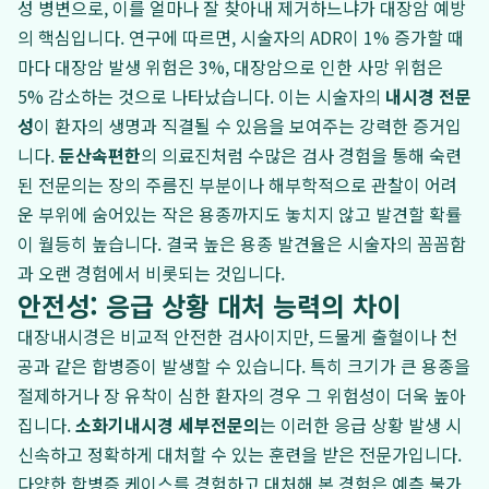
성 병변으로, 이를 얼마나 잘 찾아내 제거하느냐가 대장암 예방
의 핵심입니다. 연구에 따르면, 시술자의 ADR이 1% 증가할 때
마다 대장암 발생 위험은 3%, 대장암으로 인한 사망 위험은
5% 감소하는 것으로 나타났습니다. 이는 시술자의
내시경 전문
성
이 환자의 생명과 직결될 수 있음을 보여주는 강력한 증거입
니다.
둔산속편한
의 의료진처럼 수많은 검사 경험을 통해 숙련
된 전문의는 장의 주름진 부분이나 해부학적으로 관찰이 어려
운 부위에 숨어있는 작은 용종까지도 놓치지 않고 발견할 확률
이 월등히 높습니다. 결국 높은 용종 발견율은 시술자의 꼼꼼함
과 오랜 경험에서 비롯되는 것입니다.
안전성: 응급 상황 대처 능력의 차이
대장내시경은 비교적 안전한 검사이지만, 드물게 출혈이나 천
공과 같은 합병증이 발생할 수 있습니다. 특히 크기가 큰 용종을
절제하거나 장 유착이 심한 환자의 경우 그 위험성이 더욱 높아
집니다.
소화기내시경 세부전문의
는 이러한 응급 상황 발생 시
신속하고 정확하게 대처할 수 있는 훈련을 받은 전문가입니다.
다양한 합병증 케이스를 경험하고 대처해 본 경험은 예측 불가