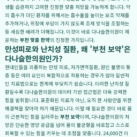
생활 습관까지 고려한 진정한 맞춤 처방을 가능하게 합니다. 약
의 흡수가 더딘 환자를 위해서는 흡수율을 높이는 보조 약재를
추가하거나, 위장에 부담이 가지 않도록 조제 방식을 조절하는
등 세심한 배려가 더해집니다. 이것이 바로 다나슬한의원이 제
공하는
부천 맞춤 한약
의 진정한 가치입니다.
만성피로와 난치성 질환, 왜 '부천 보약'은
다나슬한의원인가?
현대인들을 괴롭히는 만성 피로, 자가면역질환, 원인 불명의 통
증 등은 여러 요인이 복합적으로 작용하는 경우가 많아 일반적
인 치료법으로는 한계에 부딪히기 쉽습니다. 이러한 난치성 질
환일수록 다나슬한의원의 데이터 기반 접근법은 더욱 강력한
힘을 발휘합니다. 표준화된 치료가 아닌, 오직 한 사람만을 위한
해결책을 찾아야 하기 때문입니다. 이럴 때 필요한 것이 바로 몸
의 근본적인 힘을 길러주는
부천 보약
이며, 다나슬한의원의 처
방은 단순한 영양 공급을 넘어 몸의 불균형을 바로잡고 스스로
회복할 수 있는 힘을 키우는 데 초점을 맞춥니다. 24,000건 이