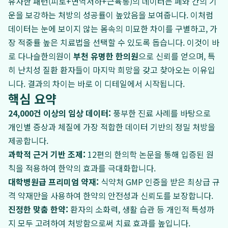
유사한 패턴(피로+면역저하+근육통)의 데이터는 폐와 간의 기
운을 보강하는 처방의 성공률이 높았음을 보여줍니다. 이처럼
데이터는 눈에 보이지 않는 몸속의 미묘한 차이를 구별하고, 가
장 적중률 높은 치료법을 선택할 수 있도록 돕습니다. 이것이 바
로 다나슬한의원이
부천 유명한 한의원
으로 신뢰를 얻으며, 특
히 난치성 질환 환자들이 마지막 희망을 갖고 찾아오는 이유입
니다. 결과의 차이는 바로 이 디테일에서 시작됩니다.
핵심 요약
24,000건 이상의 임상 데이터:
풍부한 진료 사례를 바탕으로
개인별 증상과 체질에 가장 적합한 데이터 기반의 정밀 처방을
제공합니다.
과학적 근거 기반 조제:
12편의 한의학 논문을 통해 입증된 원
칙을 적용하여 한약의 효과를 극대화합니다.
대학병원급 프리미엄 약재:
식약처 GMP 인증을 받은 최상급 규
격 약재만을 사용하여 한약의 안전성과 신뢰도를 보장합니다.
진정한 맞춤 한약:
환자의 소화력, 생활 습관 등 개인적 특성까
지 모두 고려하여 처방함으로써 치료 효과를 높입니다.