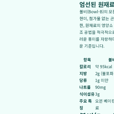
엄선된 원재료
볼비(Bowl-B)의
현미, 첨가물 없는 
한, 원재료의 영양소
조 공법을 적극적으로
러운 풍미를 자랑하며
운 기준입니다.
항목
볼비
칼로리
약 95kcal
지방
2g (불포
당류
1g 미만
나트륨
90mg
식이섬유
3g
주요 특
오븐 베이킹
징
료