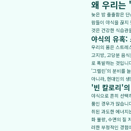
왜 우리는 
늦은 밤 출출함은 단
람들이 야식을 끊지 
것은 건강한 식습관을
야식의 유혹:
우리의 몸은 스트레스
고지방, 고당분 음식
로 폭발하는 것입니다
'그렐린'의 분비를 
아니라, 현대인의 생
'빈 칼로리'
야식으로 흔히 선택하
품인 경우가 많습니다
취된 과도한 에너지는
화 불량, 수면의 질
러한 부정적인 경험이