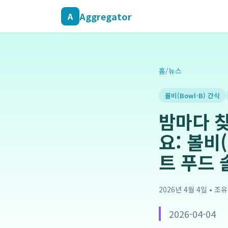
Aggregator
A
홈
/
뉴스
볼비(Bowl-B) 간식
밤마다 찾
요: 볼비
트 푸드
2026년 4월 4일
•
조유
2026-04-04