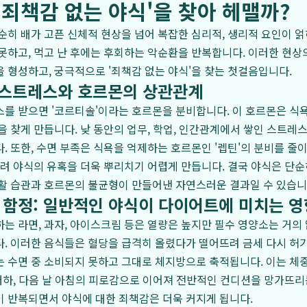
'죄책감 없는 야식'을 찾아 헤맬까?
순히 배가 고픈 신체적 현상을 넘어 복잡한 심리적, 생리적 요인이 얽
못하고, 먹고 난 후에는 후회하는 악순환을 반복합니다. 이러한 현상
 형성하고, 궁극적으로 '죄책감 없는 야식'을 찾는 첫걸음입니다.
 스트레스와 호르몬의 상관관계
를 받으면 '코르티솔'이라는 호르몬을 분비합니다. 이 호르몬은 식욕
을 찾게 만듭니다. 낮 동안의 업무, 학업, 인간관계에서 쌓인 스트레
. 또한, 수면 부족은 식욕을 억제하는 호르몬인 '렙틴'의 분비를 줄
늘려 야식의 유혹을 더욱 뿌리치기 어렵게 만듭니다. 결국 야식은 단
활 습관과 호르몬의 불균형이 만들어낸 자연스러운 결과일 수 있습니
의 함정: 일반적인 야식이 다이어트에 미치는 영
는 라면, 과자, 아이스크림 등은 열량은 높지만 필수 영양소는 거의 없
. 이러한 음식들은 혈당을 급격히 올렸다가 떨어뜨려 금세 다시 허기
 수면 중 소비되지 못하고 그대로 체지방으로 축적됩니다. 이는 체
 저하, 다음 날 아침의 피로감으로 이어져 전반적인 컨디션을 망가뜨리
 반복되면서 야식에 대한 죄책감은 더욱 커지게 됩니다.