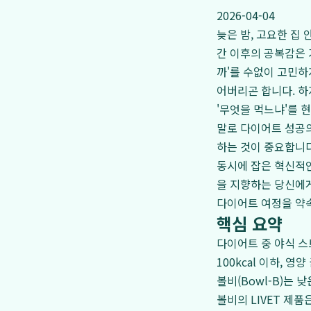
2026-04-04
늦은 밤, 고요한 집
간 이후의 공복감은 
까'를 수없이 고민하
어버리곤 합니다. 하
'무엇을 먹느냐'를 
말로 다이어트 성공의
하는 것이 중요합니다
동시에 잡은 혁신적
을 지향하는 당신에게
다이어트 여정을 약
핵심 요약
다이어트 중 야식 
100kcal 이하, 
볼비(Bowl-B)는
볼비의 LIVET 제