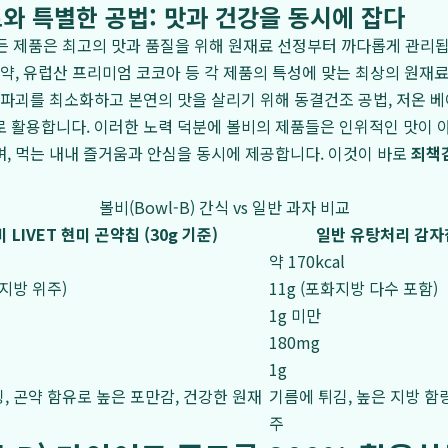
와 특별한 공법: 맛과 건강을 동시에 잡다
 모든 제품은 최고의 맛과 품질을 위해 원재료 선정부터 까다롭게 관리
곤약, 유럽산 프리미엄 코코아 등 각 제품의 특성에 맞는 최상의 원재
 파괴를 최소화하고 본연의 맛을 살리기 위해 동결건조 공법, 저온 베
 활용합니다. 이러한 노력 덕분에 볼비의 제품들은 인위적인 맛이 
, 먹는 내내 즐거움과 안심을 동시에 제공합니다. 이것이 바로
죄책
볼비(Bowl-B) 간식 vs 일반 과자 비교
 LIVET 현미 곤약칩 (30g 기준)
일반 유탕처리 감자칩
약 170kcal
화지방 위주)
11g (포화지방 다수 포함)
1g 미만
180mg
1g
, 곤약 함유로 높은 포만감, 건강한 원재
기름에 튀김, 높은 지방 함
주