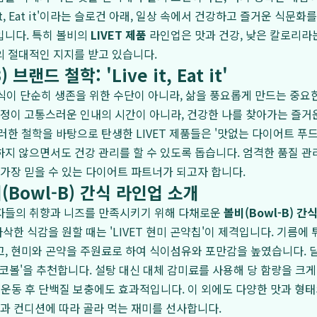
ive it, Eat it'이라는 슬로건 아래, 일상 속에서 건강하고 즐거운 식
입니다. 특히 볼비의
LIVET 제품
라인업은 맛과 건강, 낮은 칼로리라는
 절대적인 지지를 받고 있습니다.
 브랜드 철학: 'Live it, Eat it'
 음식이 단순히 생존을 위한 수단이 아니라, 삶을 풍요롭게 만드는 중
과정이 고통스러운 인내의 시간이 아니라, 건강한 나를 찾아가는 즐거
러한 철학을 바탕으로 탄생한 LIVET 제품들은 '맛없는 다이어트 푸드
지 않으면서도 건강 관리를 할 수 있도록 돕습니다. 엄격한 품질 관
 가장 믿을 수 있는 다이어트 파트너가 되고자 합니다.
Bowl-B) 간식 라인업 소개
자들의 취향과 니즈를 만족시키기 위해 다채로운
볼비(Bowl-B) 간
바삭한 식감을 원할 때는 'LIVET 현미 곤약칩'이 제격입니다. 기름에
, 현미와 곤약을 주원료로 하여 식이섬유와 포만감을 높였습니다. 
틴 초코볼'을 추천합니다. 설탕 대신 대체 감미료를 사용해 당 함량을 크
여 운동 후 단백질 보충에도 효과적입니다. 이 외에도 다양한 맛과 형
분과 컨디션에 따라 골라 먹는 재미를 선사합니다.