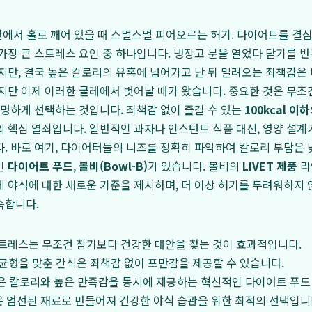
 안에서 홀로 깨어 있을 때 스멀스멀 피어오르는 허기. 다이어트를 결
가장 큰 스트레스 요인 중 하나입니다. 냉장고 문을 열었다 닫기를 반
지만, 결국 높은 칼로리의 유혹에 넘어가고 난 뒤 밀려오는 죄책감은
지만 이제 이러한 굴레에서 벗어날 때가 왔습니다. 중요한 것은 무조건
현명하게 선택하는 것입니다. 죄책감 없이 즐길 수 있는
100kcal 이하
 핵심 열쇠입니다. 일반적인 과자나 인스턴트 식품 대신, 영양 설계
. 바로 여기, 다이어터들의 니즈를 정확히 파악하여 칼로리 부담은
인
다이어트 푸드
,
볼비(Bowl-B)
가 있습니다. 볼비의
LIVET 제품
라
 야식에 대한 새로운 기준을 제시하며, 더 이상 허기를 두려워하지 
속합니다.
스트레스는 무조건 참기보다 건강한 대안을 찾는 것이 효과적입니다.
영양 균형을 맞춘 간식은 죄책감 없이 포만감을 제공할 수 있습니다.
 낮은 칼로리와 높은 만족감을 동시에 제공하는 혁신적인 다이어트 푸
품은 엄선된 재료로 만들어져 건강한 야식 습관을 위한 최적의 선택입니