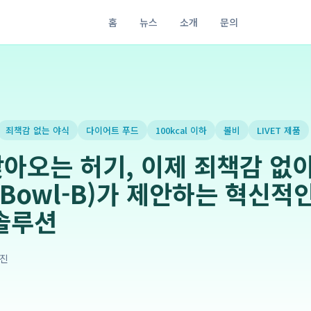
홈
뉴스
소개
문의
죄책감 없는 야식
다이어트 푸드
100kcal 이하
볼비
LIVET 제품
아오는 허기, 이제 죄책감 없
(Bowl-B)가 제안하는 혁신적
 솔루션
진