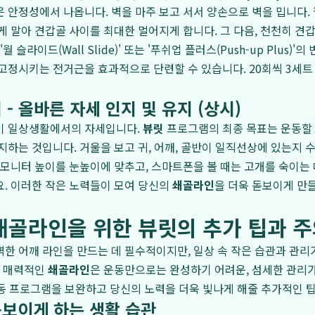
 안정성에서 나옵니다. 벽을 마주 보고 서서 양손으로 벽을 밉니다.
게 말아 견갑골 사이를 최대한 멀어지게 합니다. 그 다음, 천천히 견
월 슬라이드(Wall Slide)' 또는 '푸쉬업 플러스(Push-up Plus)'
고정시키는 전거근을 효과적으로 단련할 수 있습니다. 20회씩 3세트
 - 올바른 자세 인지 및 유지 (상시)
이 일상생활에서의 자세입니다.
뷰릿
프로그램의 최종 목표는 운동할 
지하는 것입니다. 거울을 보고 귀, 어깨, 골반이 일직선상에 있는지 
 모니터 높이를 눈높이에 맞추고, 스마트폰을 볼 때는 고개를 숙이는 
. 이러한 작은 노력들이 모여 당신의
쇄골라인
을 더욱 돋보이게 만
쇄골라인을 위한 뷰릿의 추가 팁과 
한 어깨 라인을 만드는 데 필수적이지만, 일상 속 작은 습관과 관리가
히 매력적인
쇄골라인
은 운동만으로는 완성하기 어려운, 섬세한 관리
은 운동 프로그램을 보완하고 당신의 노력을 더욱 빛나게 해줄 추가적인 
보이게 하는 생활 습관