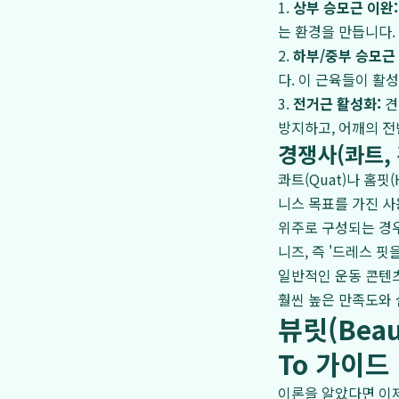
1.
상부 승모근 이완:
는 환경을 만듭니다.
2.
하부/중부 승모근 
다. 이 근육들이 활
3.
전거근 활성화:
견
방지하고, 어깨의 
경쟁사(콰트,
콰트(Quat)나 홈핏
니스 목표를 가진 사
위주로 구성되는 경우
니즈, 즉 '드레스 
일반적인 운동 콘텐츠
훨씬 높은 만족도와
뷰릿(Bea
To 가이드
이론을 알았다면 이