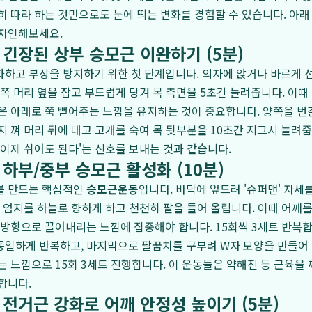
히 따라 하는 것만으로도 눈에 띄는 변화를 경험할 수 있습니다. 아래
디자인해보세요.
- 긴장된 상부 승모근 이완하기 (5분)
하고 부상을 방지하기 위한 첫 단계입니다. 의자에 앉거나 바르게 
대쪽 머리 옆을 잡고 부드럽게 당겨 목 측면을 5초간 늘려줍니다. 이때
은 아래로 쭉 뻗어주는 느낌을 유지하는 것이 중요합니다. 양쪽을 번
지 껴 머리 뒤에 대고 고개를 숙여 목 뒷부분을 10초간 지그시 늘려줍
'이제 쉬어도 된다'는 신호를 보내는 것과 같습니다.
- 하부/중부 승모근 활성화 (10분)
를 만드는 핵심적인
승모근운동
입니다. 바닥에 엎드려 '슈퍼맨' 자세를
, 엄지를 하늘로 향하게 하고 천천히 팔을 들어 올립니다. 이때 어깨
 방향으로 끌어내리는 느낌에 집중해야 합니다. 15회씩 3세트 반복
동일하게 반복하고, 마지막으로 팔꿈치를 구부려 W자 모양을 만들어
는 느낌으로 15회 3세트 진행합니다. 이 운동들은 약해진 등 근육을
합니다.
- 전거근 강화로 어깨 안정성 높이기 (5분)