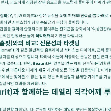
먼저, 과도하게 긴장된 상부 승모근을 부드럽게 풀어주어 어깨가 편
강화:
Y, T, W 레이즈와 같은 동작을 통해 어깨뼈(견갑골)를 아래로
성화되면 자연스럽게 상부 승모근의 부담이 줄어듭니다.
갑골을 흉곽에 안정적으로 붙여주는 전거근을 강화하여 '익상견갑(Wingi
전반적인 안정성을 높여
직각어깨
의 기반을 다집니다.
 홈핏)와의 비교: 전문성과 타겟팅
(Homefit)과 같은 일반적인 홈트레이닝 서비스는 다이어트, 근력 
용자를 대상으로 합니다. 따라서 이들이 제공하는 운동은 전신 근력
가 많습니다. 반면,
Beaurit
은 '결혼을 앞둔 예비 신부'라는 명확
핏을 위한 아름다운 어깨와 쇄골 라인'에 모든 역량을 집중합니다. 이
에서는 찾아볼 수 없는 깊이 있는 커리큘럼과 섬세한 가이드를 가능
 실질적인 효과를 제공합니다.
urit)과 함께하는 데일리 직각어깨 루
제 실천할 차례입니다. 뷰릿이 제안하는 데일리 루틴은 복잡하거나 