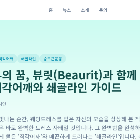
홈
뉴스
소개
문의
직각어깨
쇄골라인
승모근운동
의 꿈, 뷰릿(Beaurit)과 함
직각어깨와 쇄골라인 가이드
시안
빛나는 순간, 웨딩드레스를 입은 자신의 모습을 상상해 본 적
은 바로 완벽한 드레스 자태일 것입니다. 그 완벽함을 완성하
게 뻗은 '직각어깨'와 매끈하게 드러나는 '쇄골라인'입니다.