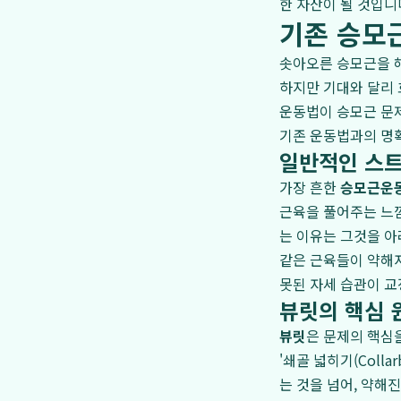
한 자산이 될 것입니
기존 승모근
솟아오른 승모근을 해
하지만 기대와 달리 
운동법이 승모근 문
기존 운동법과의 명
일반적인 스
가장 흔한
승모근운
근육을 풀어주는 느낌
는 이유는 그것을 아
같은 근육들이 약해져
못된 자세 습관이 교
뷰릿의 핵심 원
뷰릿
은 문제의 핵심을
'쇄골 넓히기(Coll
는 것을 넘어, 약해