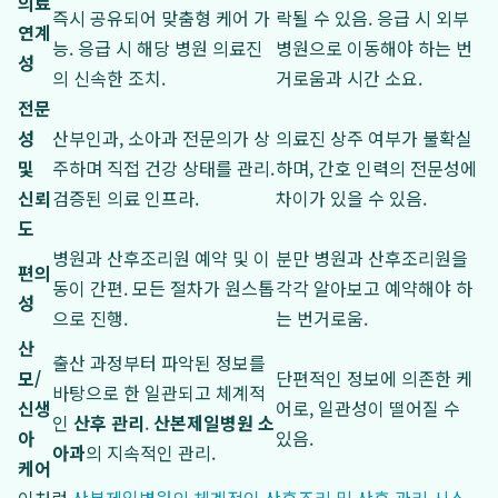
의료
즉시 공유되어 맞춤형 케어 가
락될 수 있음. 응급 시 외부
연계
능. 응급 시 해당 병원 의료진
병원으로 이동해야 하는 번
성
의 신속한 조치.
거로움과 시간 소요.
전문
성
산부인과, 소아과 전문의가 상
의료진 상주 여부가 불확실
및
주하며 직접 건강 상태를 관리.
하며, 간호 인력의 전문성에
신뢰
검증된 의료 인프라.
차이가 있을 수 있음.
도
병원과 산후조리원 예약 및 이
분만 병원과 산후조리원을
편의
동이 간편. 모든 절차가 원스톱
각각 알아보고 예약해야 하
성
으로 진행.
는 번거로움.
산
출산 과정부터 파악된 정보를
모/
단편적인 정보에 의존한 케
바탕으로 한 일관되고 체계적
신생
어로, 일관성이 떨어질 수
인
산후 관리
.
산본제일병원 소
아
있음.
아과
의 지속적인 관리.
케어