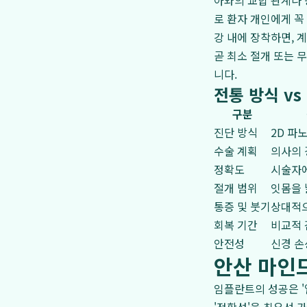
아와의 교합 관계나 
로 환자 개인에게 꼭 
강 내에 장착하면, 
곧 최소 절개 또는 
니다.
전통 방식 v
구분
진단 방식
2D 파노
수술 계획
의사의 
정확도
시술자에
절개 범위
잇몸을 
통증 및 붓기
상대적
회복 기간
비교적 
안전성
신경 손
안산 마인드
임플란트의 성공은 '