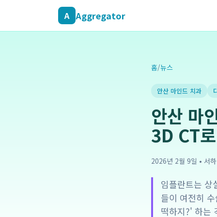
Aggregator
A
홈
/
뉴스
안산 마인드 치과
안산 마
3D CT
2026년 2월 9일
•
서하
임플란트는 상실
들이 여전히 수
떡하지?' 하는