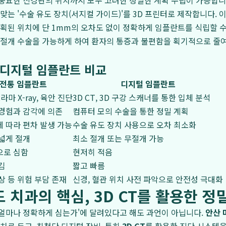
중요한 신경관의 위치까지 모두 고려한 정밀한 계획 수립이 가능합니
맞는 '수술 유도 장치(서지컬 가이드)'를 3D 프린터로 제작합니다. 이
계획된 위치에 단 1mm의 오차도 없이 정확하게 임플란트를 식립할 수
무절개 수술을 가능하게 하여 환자의 통증과 불편함을 획기적으로 줄
s 디지털 임플란트 비교
전통 임플란트
디지털 임플란트
라마 X-ray, 육안 진단
3D CT, 3D 구강 스캐너를 통한 입체 분석
경험과 감각에 의존
컴퓨터 모의 수술을 통한 정밀 계획
 따라 편차 발생 가능
수술 유도 장치 사용으로 오차 최소화
넓게 절개
최소 절개 또는 무절개 가능
으로 심함
현저히 적음
김
짧고 빠름
상 등 위험 부담 존재
신경, 혈관 위치 사전 파악으로 안전성 극대화
 치과의 핵심, 3D CT를 활용한 정
얼마나 정확하게 심는가'에 달려있다고 해도 과언이 아닙니다.
안산 